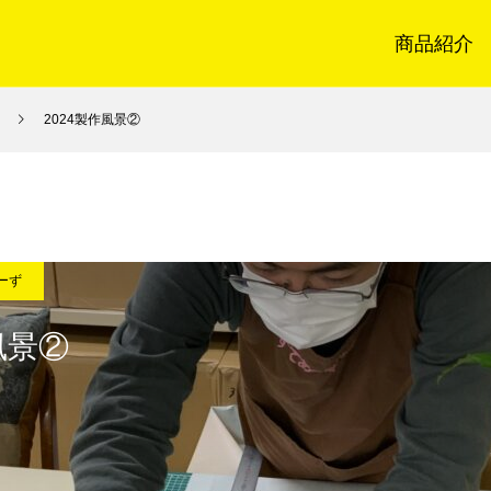
商品紹介
2024製作風景②
ーず
風景②