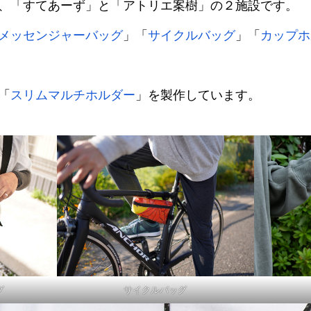
、「すてあーず」と「アトリエ案樹」の２施設です。
メッセンジャーバッグ
」「
サイクルバッグ
」「
カップホ
「
スリムマルチホルダー
」を製作しています。
グ
サイクルバッグ